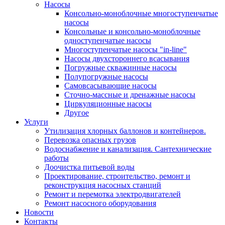
Насосы
Консольно-моноблочные многоступенчатые
насосы
Консольные и консольно-моноблочные
одноступенчатые насосы
Многоступенчатые насосы "in-line"
Насосы двухстороннего всасывания
Погружные скважинные насосы
Полупогружные насосы
Самовсасывающие насосы
Сточно-массные и дренажные насосы
Циркуляционные насосы
Другое
Услуги
Утилизация хлорных баллонов и контейнеров.
Перевозка опасных грузов
Водоснабжение и канализация. Сантехнические
работы
Доочистка питьевой воды
Проектирование, строительство, ремонт и
реконструкция насосных станций
Ремонт и перемотка электродвигателей
Ремонт насосного оборудования
Новости
Контакты